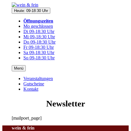
Direkt
zum
Heute: 09-18:30 Uhr
Inhalt
Öffnungszeiten
Mo
geschlossen
Di
09-18:30 Uhr
Mi
09-18:30 Uhr
Do
09-18:30 Uhr
Fr
09-18:30 Uhr
Sa
09-18:30 Uhr
So
09-18:30 Uhr
Menü
Veranstaltungen
Gutscheine
Kontakt
Newsletter
[mailpoet_page]
wein & fein